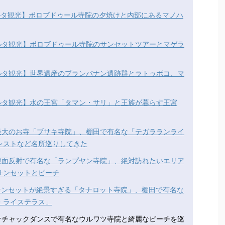
ルタ観光】ボロブドゥール寺院の夕焼けと内部にあるマノハ
ルタ観光】ボロブドゥール寺院のサンセットツアーとマゲラ
ルタ観光】世界遺産のプランバナン遺跡群とラトゥボコ、マ
ルタ観光】水の王宮「タマン・サリ」と王族が暮らす王宮
最大のお寺「ブサキ寺院」、棚田で有名な「テガラランライ
レストなど名所巡りしてきた
鏡面反射で有名な「ランプヤン寺院」、絶対訪れたいエリア
サンセットとビーチ
サンセットが絶景すぎる「タナロット寺院」、棚田で有名な
・ライステラス」
】ケチャックダンスで有名なウルワツ寺院と綺麗なビーチを巡