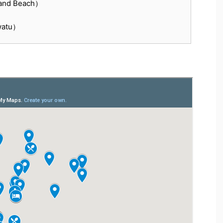
d Beach）
atu）