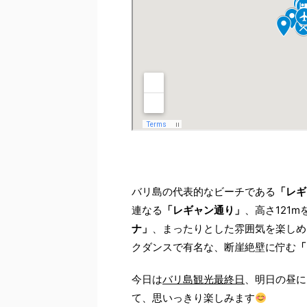
バリ島の代表的なビーチである
「レギ
連なる
「レギャン通り」
、高さ121
ナ」
、まったりとした雰囲気を楽しめ
クダンスで有名な、断崖絶壁に佇む
「
今日は
バリ島観光最終日
、明日の昼に
て、思いっきり楽しみます