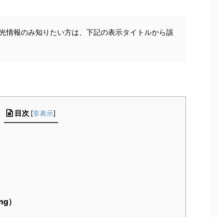
観光情報のみ知りたい方は、下記の表示タイトルから該
目次
[
非表示
]
ng）