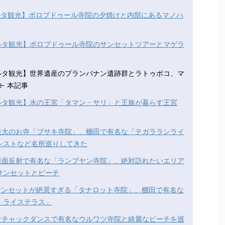
ルタ観光】ボロブドゥール寺院の夕焼けと内部にあるマノハ
ルタ観光】ボロブドゥール寺院のサンセットツアーとマゲラ
カルタ観光】世界遺産のプランバナン遺跡群とラトゥボコ、マ
← 本記事
ルタ観光】水の王宮「タマン・サリ」と王族が暮らす王宮
最大のお寺「ブサキ寺院」、棚田で有名な「テガラランライ
レストなど名所巡りしてきた
鏡面反射で有名な「ランプヤン寺院」、絶対訪れたいエリア
サンセットとビーチ
サンセットが絶景すぎる「タナロット寺院」、棚田で有名な
・ライステラス」
ケチャックダンスで有名なウルワツ寺院と綺麗なビーチを巡