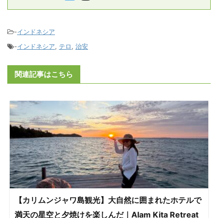
-
インドネシア
-
インドネシア
,
テロ
,
治安
関連記事はこちら
【カリムンジャワ島観光】大自然に囲まれたホテルで
満天の星空と夕焼けを楽しんだ｜Alam Kita Retreat