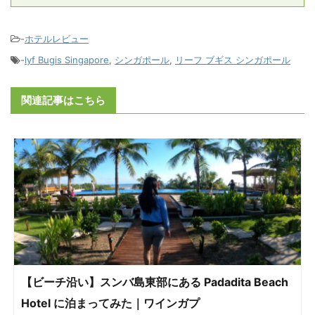
-
ホテルレビュー
-
lyf Bugis Singapore
,
シンガポール
,
リーフ ブギス シンガポール
関連記事はこちら
【ビーチ沿い】スンバ島東部にある Padadita Beach
Hotel に泊まってみた｜ワインガプ