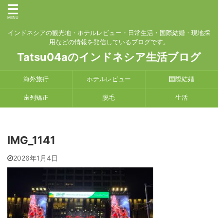
インドネシアの観光地・ホテルレビュー・日常生活・国際結婚・現地採
用などの情報を発信しているブログです。
Tatsu04aのインドネシア生活ブログ
海外旅行
ホテルレビュー
国際結婚
歯列矯正
脱毛
生活
IMG_1141
2026年1月4日