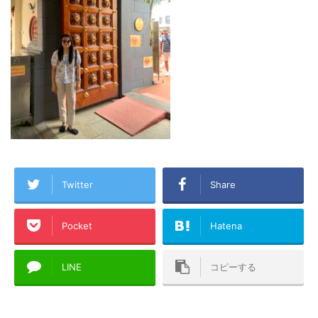
Twitter
Share
Pocket
Hatena
LINE
コピーする