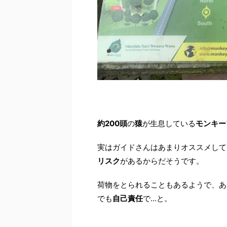
約200頭
の
猿
が生息している
モンキー
実はガイドさんはあまりオススメして
リスク
があるからだそうです。
荷物をとられることもあるようで、あ
でも
自己責任
で...と。