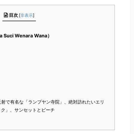
目次
[
非表示
]
uci Wenara Wana）
）
）
！
反射で有名な「ランプヤン寺院」、絶対訪れたいエリ
ック」、サンセットとビーチ