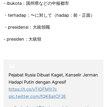
- ibukota：国州県などの中核都市
・terhadap：〜に対して（hadap：前・正面）
・presidensi：大統領職
- presiden：大統領
Pejabat Rusia Dibuat Kaget, Kanselir Jerman
Hadapi Putin dengan Agresif
https://t.co/vTIOFM1r7c
pic.twitter.com/fQK6atCF3E