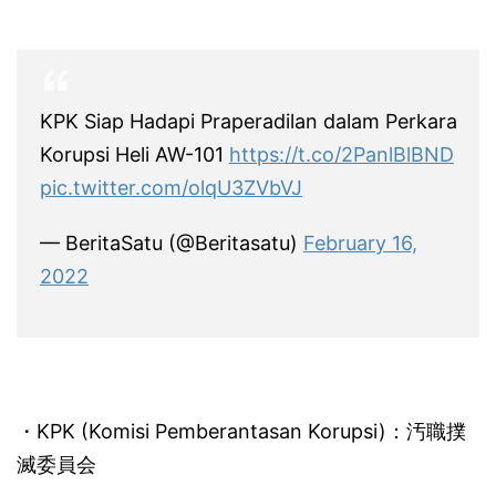
KPK Siap Hadapi Praperadilan dalam Perkara
Korupsi Heli AW-101
https://t.co/2PanlBlBND
pic.twitter.com/olqU3ZVbVJ
— BeritaSatu (@Beritasatu)
February 16,
2022
・KPK (Komisi Pemberantasan Korupsi)：汚職撲
滅委員会