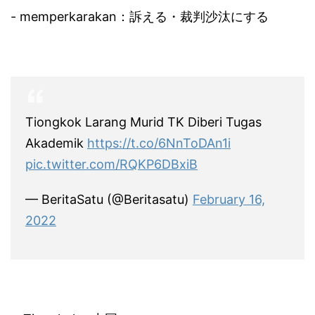
- memperkarakan：訴える・裁判沙汰にする
Tiongkok Larang Murid TK Diberi Tugas
Akademik
https://t.co/6NnToDAn1i
pic.twitter.com/RQKP6DBxiB
— BeritaSatu (@Beritasatu)
February 16,
2022