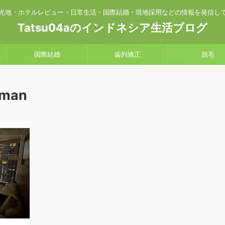
光地・ホテルレビュー・日常生活・国際結婚・現地採用などの情報を発信し
Tatsu04aのインドネシア生活ブログ
国際結婚
歯列矯正
脱毛
rman