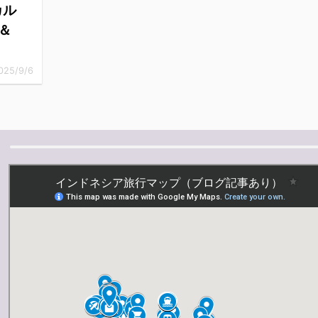
カル
＆
025/9/6