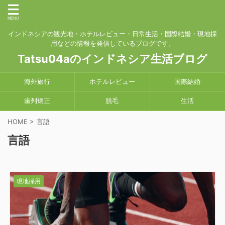
インドネシアの観光地・ホテルレビュー・日常生活・国際結婚・現地採
用などの情報を発信しているブログです。
Tatsu04aのインドネシア生活ブログ
海外旅行
ホテルレビュー
国際結婚
歯列矯正
脱毛
生活
HOME
>
言語
言語
現地採用