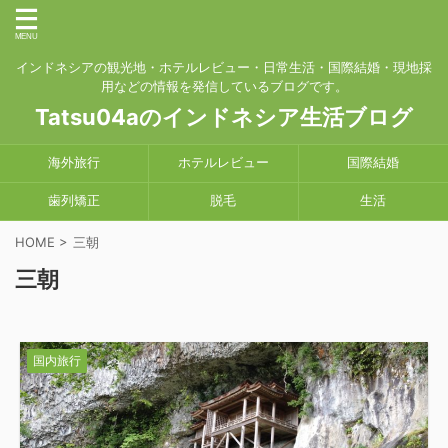
インドネシアの観光地・ホテルレビュー・日常生活・国際結婚・現地採
用などの情報を発信しているブログです。
Tatsu04aのインドネシア生活ブログ
海外旅行
ホテルレビュー
国際結婚
歯列矯正
脱毛
生活
HOME
>
三朝
三朝
国内旅行