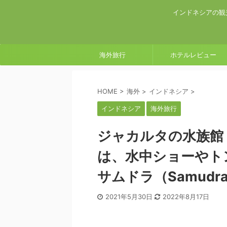
インドネシアの観
海外旅行
ホテルレビュー
HOME
>
海外
>
インドネシア
>
インドネシア
海外旅行
ジャカルタの水族館
は、水中ショーやト
サムドラ（Samudr
2021年5月30日
2022年8月17日