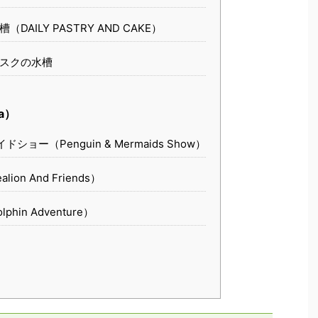
AILY PASTRY AND CAKE）
スクの水槽
a）
ョー（Penguin & Mermaids Show）
on And Friends）
in Adventure）