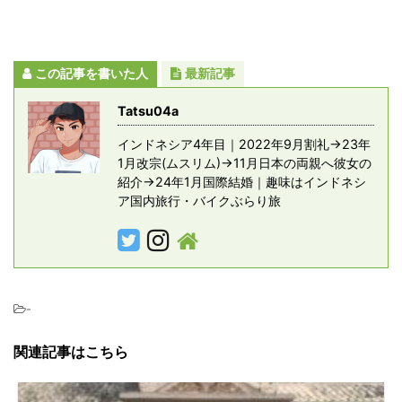
この記事を書いた人
最新記事
Tatsu04a
インドネシア4年目｜2022年9月割礼→23年
1月改宗(ムスリム)→11月日本の両親へ彼女の
紹介→24年1月国際結婚｜趣味はインドネシ
ア国内旅行・バイクぶらり旅
-
関連記事はこちら