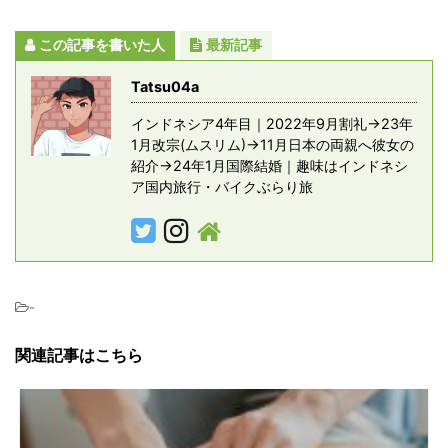
この記事を書いた人
最新記事
Tatsu04a
インドネシア4年目｜2022年9月割礼→23年
1月改宗(ムスリム)→11月日本の両親へ彼女の
紹介→24年1月国際結婚｜趣味はインドネシ
ア国内旅行・バイクぶらり旅
-
関連記事はこちら