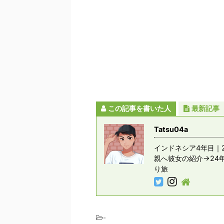
この記事を書いた人
最新記事
Tatsu04a
インドネシア4年目｜2
親へ彼女の紹介→24
り旅
-