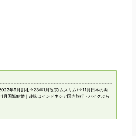
022年9月割礼→23年1月改宗(ムスリム)→11月日本の両
年1月国際結婚｜趣味はインドネシア国内旅行・バイクぶら