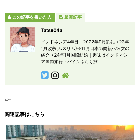
この記事を書いた人
最新記事
Tatsu04a
インドネシア4年目｜2022年9月割礼→23年
1月改宗(ムスリム)→11月日本の両親へ彼女の
紹介→24年1月国際結婚｜趣味はインドネシ
ア国内旅行・バイクぶらり旅
-
関連記事はこちら