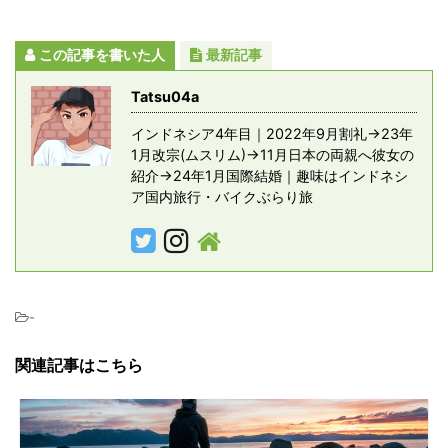
この記事を書いた人
最新記事
Tatsu04a
インドネシア4年目｜2022年9月割礼→23年
1月改宗(ムスリム)→11月日本の両親へ彼女の
紹介→24年1月国際結婚｜趣味はインドネシ
ア国内旅行・バイクぶらり旅
-
関連記事はこちら