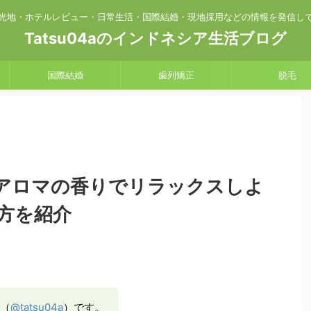
光地・ホテルレビュー・日常生活・国際結婚・現地採用などの情報を発信し
Tatsu04aのインドネシア生活ブログ
国際結婚
歯列矯正
脱毛
アロマの香りでリラックスしよ
方を紹介
a（
@tatsu04a
）です。