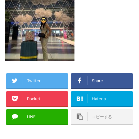
Twitter
Share
Pocket
Hatena
LINE
コピーする