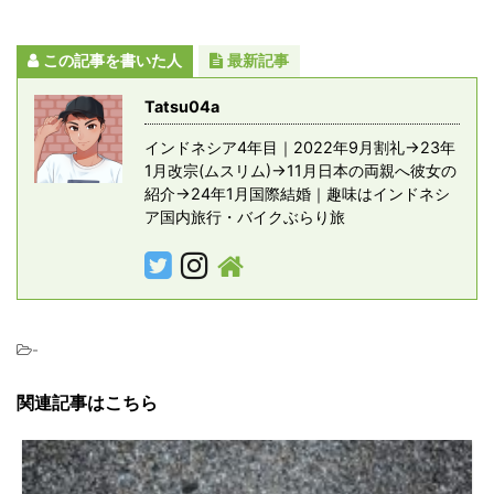
この記事を書いた人
最新記事
Tatsu04a
インドネシア4年目｜2022年9月割礼→23年
1月改宗(ムスリム)→11月日本の両親へ彼女の
紹介→24年1月国際結婚｜趣味はインドネシ
ア国内旅行・バイクぶらり旅
-
関連記事はこちら