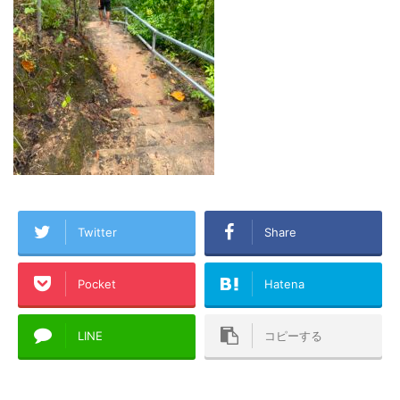
Twitter
Share
Pocket
Hatena
LINE
コピーする