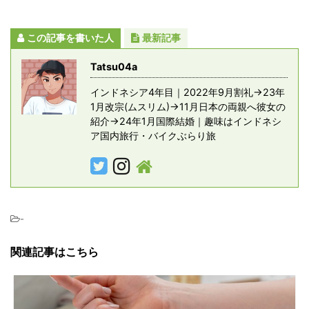
この記事を書いた人
最新記事
Tatsu04a
インドネシア4年目｜2022年9月割礼→23年
1月改宗(ムスリム)→11月日本の両親へ彼女の
紹介→24年1月国際結婚｜趣味はインドネシ
ア国内旅行・バイクぶらり旅
-
関連記事はこちら