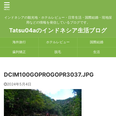
インドネシアの観光地・ホテルレビュー・日常生活・国際結婚・現地採
用などの情報を発信しているブログです。
Tatsu04aのインドネシア生活ブログ
海外旅行
ホテルレビュー
国際結婚
歯列矯正
脱毛
生活
DCIM100GOPROGOPR3037.JPG
2024年5月4日