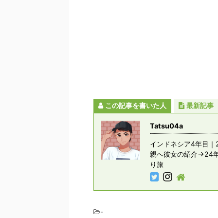
この記事を書いた人
最新記事
Tatsu04a
インドネシア4年目｜2
親へ彼女の紹介→24
り旅
-