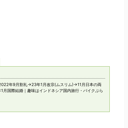
022年9月割礼→23年1月改宗(ムスリム)→11月日本の両
年1月国際結婚｜趣味はインドネシア国内旅行・バイクぶら