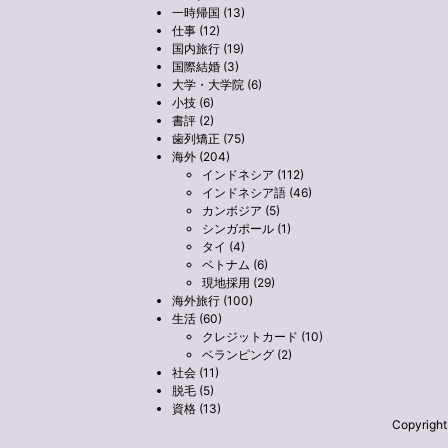
一時帰国 (13)
仕事 (12)
国内旅行 (19)
国際結婚 (3)
大学・大学院 (6)
小技 (6)
書評 (2)
歯列矯正 (75)
海外 (204)
インドネシア (112)
インドネシア語 (46)
カンボジア (5)
シンガポール (1)
タイ (4)
ベトナム (6)
現地採用 (29)
海外旅行 (100)
生活 (60)
クレジットカード (10)
ベランピング (2)
社会 (11)
脱毛 (5)
資格 (13)
Copyrig