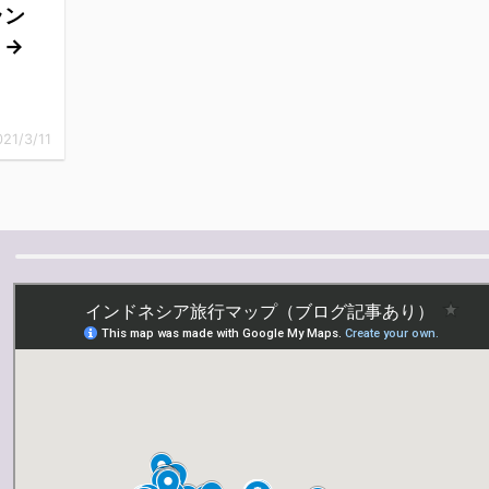
ラン
）→
021/3/11