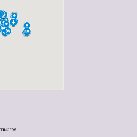
FFINGER5
.