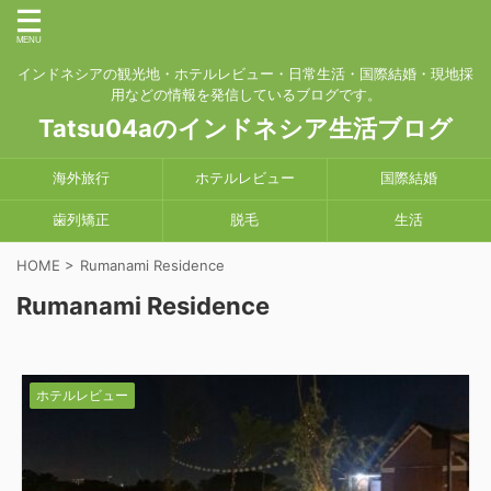
インドネシアの観光地・ホテルレビュー・日常生活・国際結婚・現地採
用などの情報を発信しているブログです。
Tatsu04aのインドネシア生活ブログ
海外旅行
ホテルレビュー
国際結婚
歯列矯正
脱毛
生活
HOME
>
Rumanami Residence
Rumanami Residence
ホテルレビュー