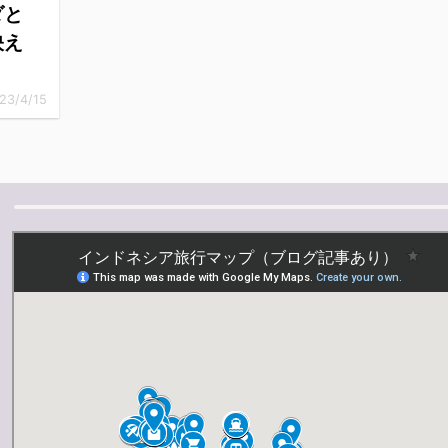
ダと
映え
23/4/15