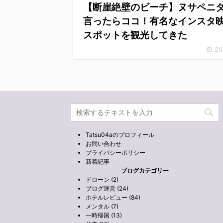
【断崖絶壁のビーチ】ヌサペニ
言ったらココ！有名なインスタ
スポットを観光してきた
20
Tatsu04aのプロフィール
お問い合わせ
プライバシーポリシー
新着記事
ブログカテゴリー
ドローン (2)
ブログ運営 (24)
ホテルレビュー (84)
メンタル (7)
一時帰国 (13)