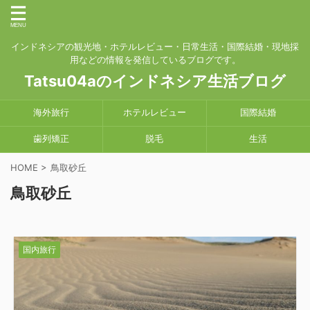
インドネシアの観光地・ホテルレビュー・日常生活・国際結婚・現地採
用などの情報を発信しているブログです。
Tatsu04aのインドネシア生活ブログ
海外旅行
ホテルレビュー
国際結婚
歯列矯正
脱毛
生活
HOME
>
鳥取砂丘
鳥取砂丘
国内旅行