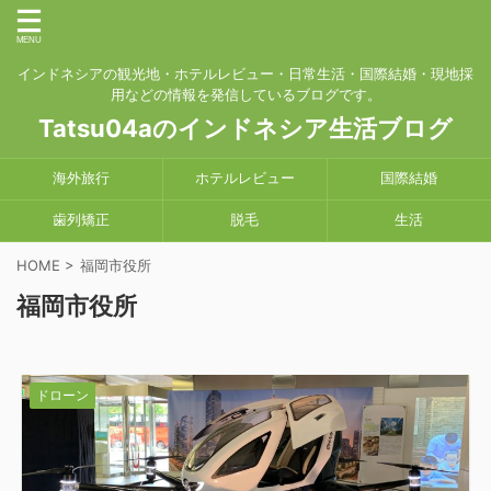
インドネシアの観光地・ホテルレビュー・日常生活・国際結婚・現地採
用などの情報を発信しているブログです。
Tatsu04aのインドネシア生活ブログ
海外旅行
ホテルレビュー
国際結婚
歯列矯正
脱毛
生活
HOME
>
福岡市役所
福岡市役所
ドローン