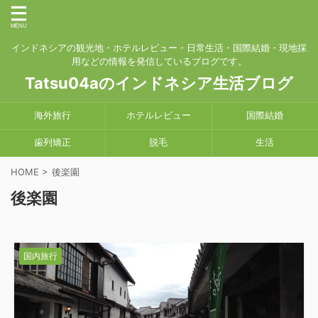
インドネシアの観光地・ホテルレビュー・日常生活・国際結婚・現地採
用などの情報を発信しているブログです。
Tatsu04aのインドネシア生活ブログ
海外旅行
ホテルレビュー
国際結婚
歯列矯正
脱毛
生活
HOME
>
後楽園
後楽園
国内旅行