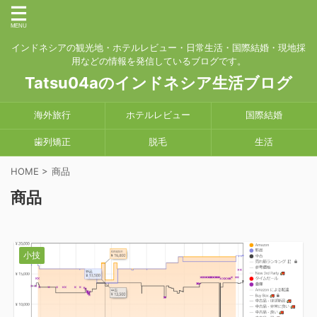
インドネシアの観光地・ホテルレビュー・日常生活・国際結婚・現地採
用などの情報を発信しているブログです。
Tatsu04aのインドネシア生活ブログ
海外旅行
ホテルレビュー
国際結婚
歯列矯正
脱毛
生活
HOME
>
商品
商品
小技