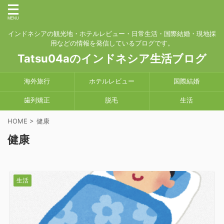
インドネシアの観光地・ホテルレビュー・日常生活・国際結婚・現地採
用などの情報を発信しているブログです。
Tatsu04aのインドネシア生活ブログ
海外旅行
ホテルレビュー
国際結婚
歯列矯正
脱毛
生活
HOME
>
健康
健康
生活