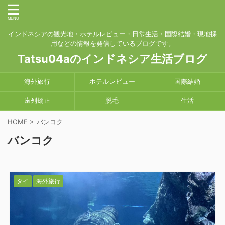
インドネシアの観光地・ホテルレビュー・日常生活・国際結婚・現地採
用などの情報を発信しているブログです。
Tatsu04aのインドネシア生活ブログ
海外旅行
ホテルレビュー
国際結婚
歯列矯正
脱毛
生活
HOME
>
バンコク
バンコク
タイ
海外旅行