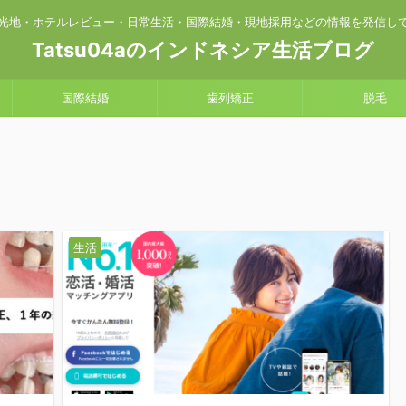
光地・ホテルレビュー・日常生活・国際結婚・現地採用などの情報を発信し
Tatsu04aのインドネシア生活ブログ
国際結婚
歯列矯正
脱毛
生活