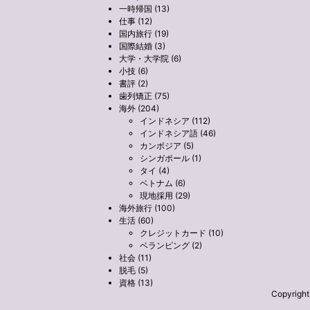
一時帰国 (13)
仕事 (12)
国内旅行 (19)
国際結婚 (3)
大学・大学院 (6)
小技 (6)
書評 (2)
歯列矯正 (75)
海外 (204)
インドネシア (112)
インドネシア語 (46)
カンボジア (5)
シンガポール (1)
タイ (4)
ベトナム (6)
現地採用 (29)
海外旅行 (100)
生活 (60)
クレジットカード (10)
ベランピング (2)
社会 (11)
脱毛 (5)
資格 (13)
Copyrig