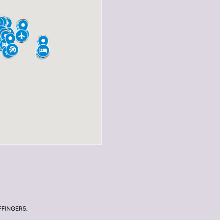
FFINGER5
.