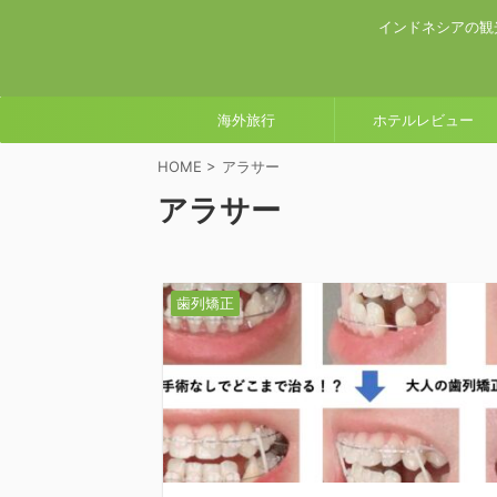
インドネシアの観
海外旅行
ホテルレビュー
HOME
>
アラサー
アラサー
歯列矯正