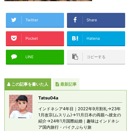
Twitter
Share
Pocket
Hatena
LINE
コピーする
この記事を書いた人
最新記事
Tatsu04a
インドネシア4年目｜2022年9月割礼→23年
1月改宗(ムスリム)→11月日本の両親へ彼女の
紹介→24年1月国際結婚｜趣味はインドネシ
ア国内旅行・バイクぶらり旅