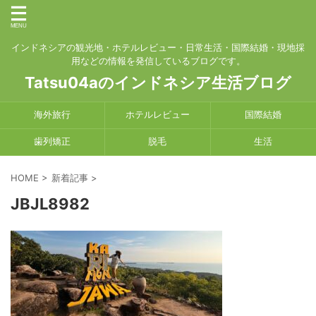
インドネシアの観光地・ホテルレビュー・日常生活・国際結婚・現地採
用などの情報を発信しているブログです。
Tatsu04aのインドネシア生活ブログ
海外旅行
ホテルレビュー
国際結婚
歯列矯正
脱毛
生活
HOME
>
新着記事
>
JBJL8982