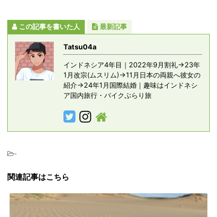
この記事を書いた人
最新記事
Tatsu04a
インドネシア4年目｜2022年9月割礼→23年
1月改宗(ムスリム)→11月日本の両親へ彼女の
紹介→24年1月国際結婚｜趣味はインドネシ
ア国内旅行・バイクぶらり旅
-
関連記事はこちら