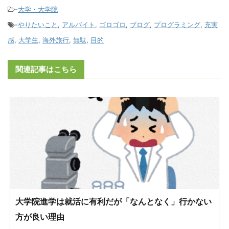
-
大学・大学院
-
やりたいこと
,
アルバイト
,
ゴロゴロ
,
ブログ
,
プログラミング
,
充実
感
,
大学生
,
海外旅行
,
無駄
,
目的
関連記事はこちら
大学院進学は就活に有利だが「なんとなく」行かない
方が良い理由