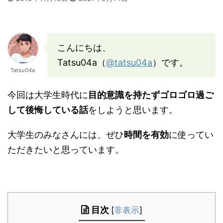
こんにちは、
Tatsu04a（
@tatsu04a
）です。
Tatsu04a
今回は大学生時代に
目的意識を持たずゴロゴロ過ご
して後悔している話
をしようと思います。
大学生のみなさんには、ぜひ
時間を有効
に使ってい
ただきたいと思っています。
目次
[
非表示
]