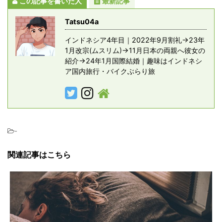
この記事を書いた人
最新記事
Tatsu04a
インドネシア4年目｜2022年9月割礼→23年
1月改宗(ムスリム)→11月日本の両親へ彼女の
紹介→24年1月国際結婚｜趣味はインドネシ
ア国内旅行・バイクぶらり旅
-
関連記事はこちら