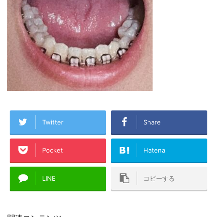
Twitter
Share
Pocket
Hatena
LINE
コピーする