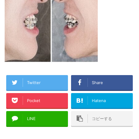
Twitter
Share
Pocket
Hatena
LINE
コピーする