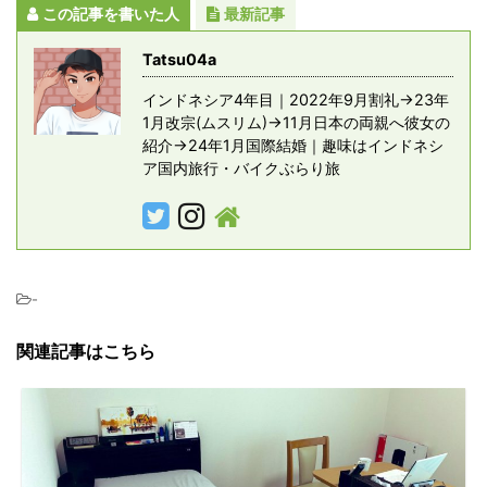
この記事を書いた人
最新記事
Tatsu04a
インドネシア4年目｜2022年9月割礼→23年
1月改宗(ムスリム)→11月日本の両親へ彼女の
紹介→24年1月国際結婚｜趣味はインドネシ
ア国内旅行・バイクぶらり旅
-
関連記事はこちら