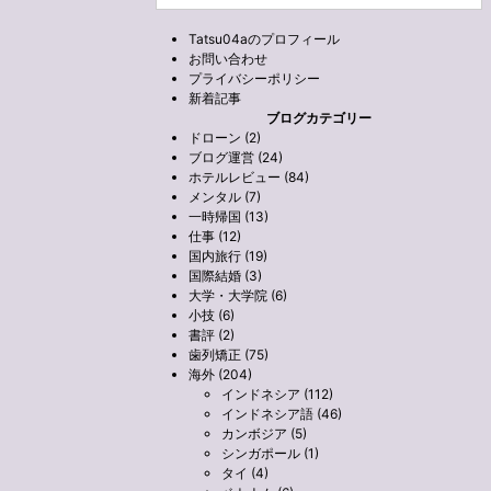
Tatsu04aのプロフィール
お問い合わせ
プライバシーポリシー
新着記事
ブログカテゴリー
ドローン (2)
ブログ運営 (24)
ホテルレビュー (84)
メンタル (7)
一時帰国 (13)
仕事 (12)
国内旅行 (19)
国際結婚 (3)
大学・大学院 (6)
小技 (6)
書評 (2)
歯列矯正 (75)
海外 (204)
インドネシア (112)
インドネシア語 (46)
カンボジア (5)
シンガポール (1)
タイ (4)