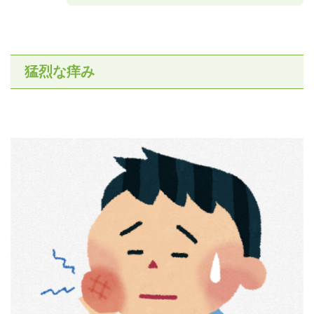
猛烈な痒み