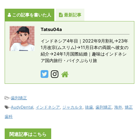
この記事を書いた人
最新記事
Tatsu04a
インドネシア4年目｜2022年9月割礼→23年
1月改宗(ムスリム)→11月日本の両親へ彼女の
紹介→24年1月国際結婚｜趣味はインドネシ
ア国内旅行・バイクぶらり旅
-
歯列矯正
-
AudyDental
,
インドネシア
,
ジャカルタ
,
抜歯
,
歯列矯正
,
海外
,
矯正
歯科
関連記事はこちら