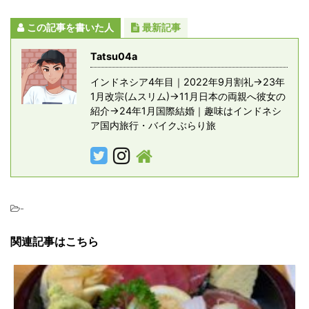
この記事を書いた人
最新記事
Tatsu04a
インドネシア4年目｜2022年9月割礼→23年
1月改宗(ムスリム)→11月日本の両親へ彼女の
紹介→24年1月国際結婚｜趣味はインドネシ
ア国内旅行・バイクぶらり旅
-
関連記事はこちら