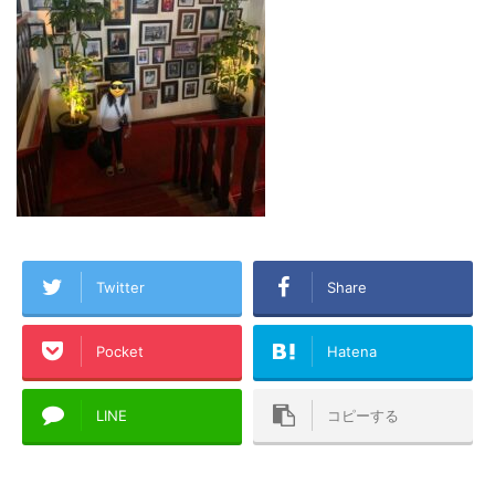
Twitter
Share
Pocket
Hatena
LINE
コピーする