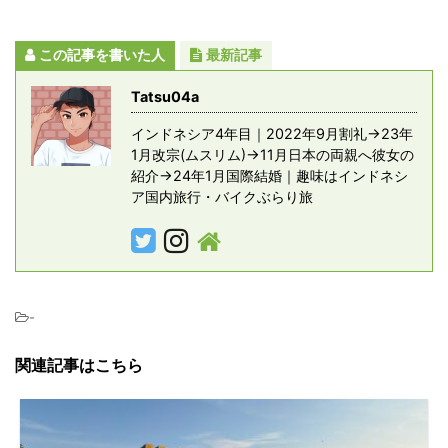
この記事を書いた人
最新記事
Tatsu04a
インドネシア4年目｜2022年9月割礼→23年
1月改宗(ムスリム)→11月日本の両親へ彼女の
紹介→24年1月国際結婚｜趣味はインドネシ
ア国内旅行・バイクぶらり旅
-
関連記事はこちら