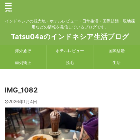
インドネシアの観光地・ホテルレビュー・日常生活・国際結婚・現地採
用などの情報を発信しているブログです。
Tatsu04aのインドネシア生活ブログ
海外旅行
ホテルレビュー
国際結婚
歯列矯正
脱毛
生活
IMG_1082
2026年1月4日