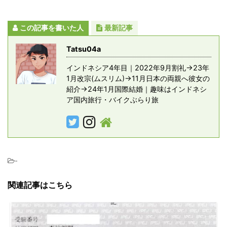
この記事を書いた人
最新記事
Tatsu04a
インドネシア4年目｜2022年9月割礼→23年
1月改宗(ムスリム)→11月日本の両親へ彼女の
紹介→24年1月国際結婚｜趣味はインドネシ
ア国内旅行・バイクぶらり旅
-
関連記事はこちら