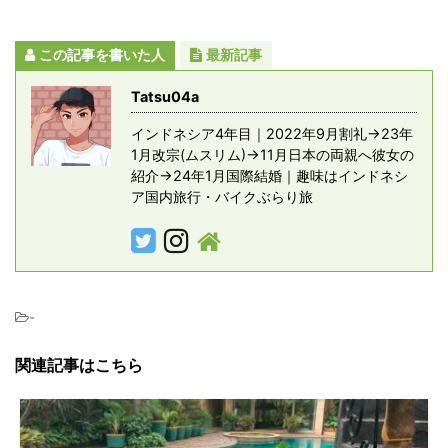
この記事を書いた人
最新記事
Tatsu04a
インドネシア4年目｜2022年9月割礼→23年
1月改宗(ムスリム)→11月日本の両親へ彼女の
紹介→24年1月国際結婚｜趣味はインドネシ
ア国内旅行・バイクぶらり旅
-
関連記事はこちら