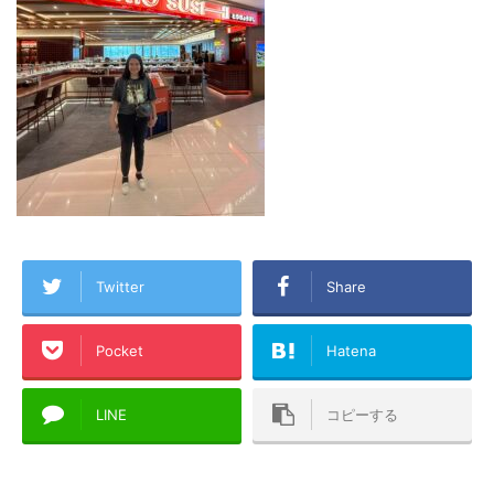
Twitter
Share
Pocket
Hatena
LINE
コピーする