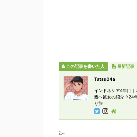
この記事を書いた人
最新記事
Tatsu04a
インドネシア4年目｜2
親へ彼女の紹介→24
り旅
-