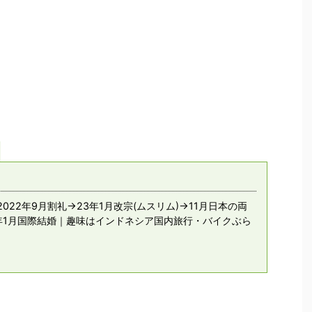
022年9月割礼→23年1月改宗(ムスリム)→11月日本の両
年1月国際結婚｜趣味はインドネシア国内旅行・バイクぶら