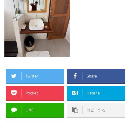
Twitter
Share
Pocket
Hatena
LINE
コピーする